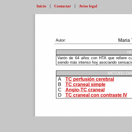
|
|
Inicio
Contactar
Aviso legal
Maria 
Autor:
HI
Varón de 64 años con HTA que refiere c
siendo más intenso hoy asociando sensaci
MÉTODO DIA
A
TC perfusión cerebral
B
TC craneal simple
C
Angio-TC craneal
D
TC craneal con contraste IV