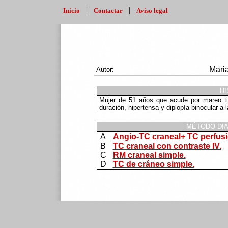
|
|
Inicio
Contactar
Aviso legal
Mari
Autor:
HI
Mujer de 51 años que acude por mareo tip
duración, hipertensa y diplopía binocular a l
MÉTODO DIA
A
Angio-TC craneal+ TC perfusi
B
TC craneal con contraste IV.
C
RM craneal simple.
D
TC de cráneo simple.