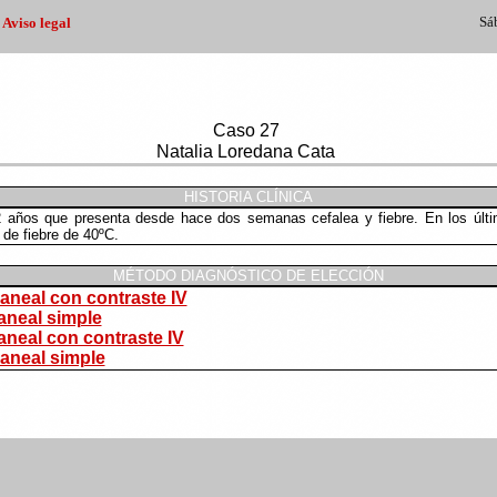
|
Sá
Aviso legal
Caso 27
Natalia Loredana Cata
HISTORIA CLÍNICA
 años que presenta desde hace dos semanas cefalea y fiebre. En los últ
 de fiebre de 40ºC.
MÉTODO DIAGNÓSTICO DE ELECCIÓN
aneal con contraste IV
aneal simple
aneal con contraste IV
aneal simple