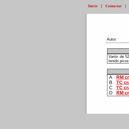
|
Inicio
Contactar
Autor:
Varón de 52
tenido picos
A
RM cr
B
TC cr
C
TC cr
D
RM cr