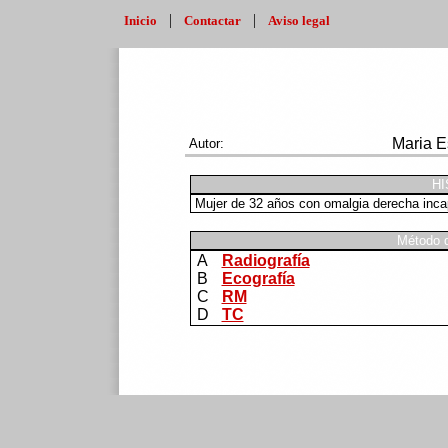
|
|
Inicio
Contactar
Aviso legal
Maria E
Autor:
HI
Mujer de 32 años con omalgia derecha inca
Método d
A
Radiografía
B
Ecografía
C
RM
D
TC