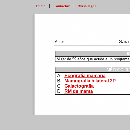
|
|
Inicio
Contactar
Aviso legal
Sara 
Autor:
HI
Mujer de 59 años que acude a un programa
MÉTODO DI
A
Ecografía mamaria
B
Mamografìa bilateral 2P
C
Galactografía
D
RM de mama