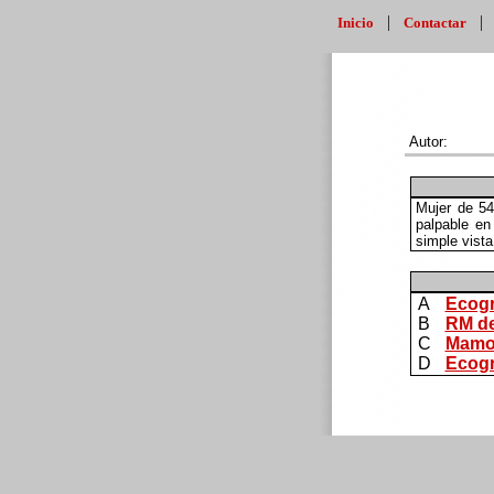
|
Inicio
Contactar
Autor:
Mujer de 54
palpable en
simple vista
A
Ecogra
B
RM de
C
Mamog
D
Ecogr