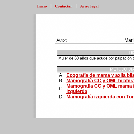
|
|
Inicio
Contactar
Aviso legal
Mari
Autor:
HI
Mujer de 60 años que acude por palpación d
MÉTODO DI
A
Ecografía de mama y axila bila
B
Mamografía CC y OML bilatera
Mamografía CC y OML mama iz
C
izquierda
D
Mamografía izquierda con Tom