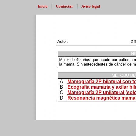
|
|
Inicio
Contactar
Aviso legal
an
Autor:
HI
Mujer de 49 años que acude por bultoma m
la mama. Sin antecedentes de cáncer de 
MÉTODO DI
A
Mamografía 2P bilateral con t
B
Ecografía mamaria y axilar bil
C
Mamografía 2P unilateral (so
D
Resonancia magnética mamar