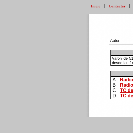
|
Inicio
Contactar
Autor:
Varón de 51
desde los 1
A
Radiog
B
Radiog
C
TC de
D
TC de