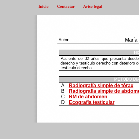
|
|
Inicio
Contactar
Aviso legal
María
Autor:
HI
Paciente de 32 años que presenta desde 
derecho y testículo derecho con deterioro 
testículo derecho.
MÉTODO DI
A
Radiografía simple de tórax
B
Radiografía simple de abdom
C
RM de abdomen
D
Ecografía testicular