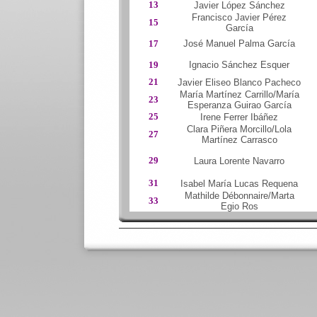
13
Javier López Sánchez
Francisco Javier Pérez
15
García
17
José Manuel Palma García
19
Ignacio Sánchez Esquer
21
Javier Eliseo Blanco Pacheco
María Martínez Carrillo/María
23
Esperanza Guirao García
25
Irene Ferrer Ibáñez
Clara Piñera Morcillo/Lola
27
Martínez Carrasco
29
Laura Lorente Navarro
31
Isabel María Lucas Requena
Mathilde Débonnaire/Marta
33
Egio Ros