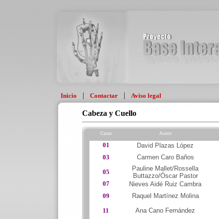
|
|
Inicio
Contactar
Aviso legal
Cabeza y Cuello
Caso
Autor
01
David Plazas López
03
Carmen Caro Baños
Pauline Mallet/Rossella
05
Buttazzo/Óscar Pastor
07
Nieves Aidé Ruiz Cambra
09
Raquel Martínez Molina
11
Ana Cano Fernández