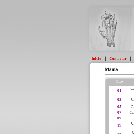
|
Inicio
Contactar
Mama
Caso
C
01
03
C
05
C
07
Ca
09
C
11
C