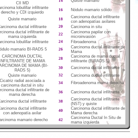
14
Quiste mamario
CII MD
rcinoma lobulillar infiltrante
16
Nódulo mamario sólido
derecho y CDI izquierdo
Carcinoma ductal infiltrante
Quiste mamario
18
con adenopatías axilares
20
arcinoma ductal infiltrante
Carcinoma in situ
rcinoma ductal infiltrante de
Carcinoma papilar con
22
mama izquierda
microinvasión
24
rcinoma lobulillar infiltrante
Fibroadenoma
Carcinoma ductal infiltrante de
ódulo mamario BI-RADS 5
26
Mama
CARCINOMA DUCTAL
Carcinoma de mama ductal
28
INFILTRANTE DE MAMA
infiltrante (BIRADS 5)
ARCINOMA DE MAMA (BI-
30
Carcinoma ductal infiltrante
RADS 5)
32
Quiste mamario
Carcinoma ductal infiltrante
Cicatriz radial asociada a
34
Fibroadenoma mama derecha
carcinoma ductal in situ
rcinoma ductal infiltrante de
36
Carcinoma ductal infiltrante
mama derecha
Carcinoma ductal infiltrante
arcinoma ductal infiltrante
38
(NST) y quiste
arcinoma ductal infiltrante
Carcinoma ductal infiltrante de
40
con adenopatía axilar
Mama derecha
Carcinoma Ductal In Situ de
arcinoma mamario derecho
42
mama izquierda