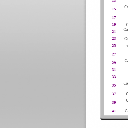
13
Ca
15
17
19
C
Ca
21
23
Ca
25
n
27
C
29
31
33
Ca
35
37
C
C
39
41
C