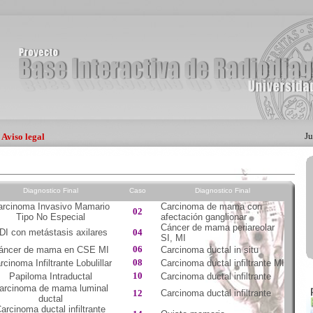
|
Ju
Aviso legal
Diagnostico Final
Caso
Diagnostico Final
arcinoma Invasivo Mamario
Carcinoma de mama con
02
Tipo No Especial
afectación ganglionar
Cáncer de mama periareolar
DI con metástasis axilares
04
SI, MI
06
áncer de mama en CSE MI
Carcinoma ductal in situ
08
rcinoma Infiltrante Lobulillar
Carcinoma ductal infiltrante MI
10
Papiloma Intraductal
Carcinoma ductal infiltrante
arcinoma de mama luminal
12
Carcinoma ductal infiltrante
ductal
arcinoma ductal infiltrante